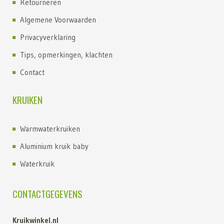
Retourneren
Algemene Voorwaarden
Privacyverklaring
Tips, opmerkingen, klachten
Contact
KRUIKEN
Warmwaterkruiken
Aluminium kruik baby
Waterkruik
Kruik kopen
CONTACTGEGEVENS
Kruiken
Kruik met fleece hoes
Kruikwinkel.nl