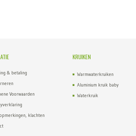
ATIE
KRUIKEN
ing & betaling
Warmwaterkruiken
rneren
Aluminium kruik baby
ene Voorwaarden
Waterkruik
cyverklaring
Kruik kopen
 opmerkingen, klachten
Kruiken
ct
Kruik met fleece hoes