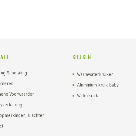
ATIE
KRUIKEN
ing & betaling
Warmwaterkruiken
rneren
Aluminium kruik baby
ene Voorwaarden
Waterkruik
cyverklaring
Kruik kopen
 opmerkingen, klachten
Kruiken
ct
Kruik met fleece hoes