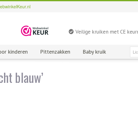
ebwinkelKeur.nl
Veilige kruiken met CE keu
oor kinderen
Pittenzakken
Baby kruik
cht blauw’