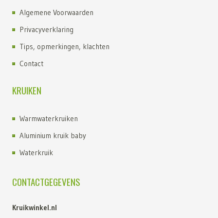
Algemene Voorwaarden
Privacyverklaring
Tips, opmerkingen, klachten
Contact
KRUIKEN
Warmwaterkruiken
Aluminium kruik baby
Waterkruik
Kruik kopen
CONTACTGEGEVENS
Kruiken
Kruik met fleece hoes
Kruikwinkel.nl