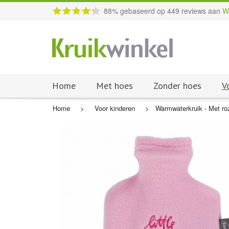
88
% gebaseerd op
449
reviews aan
W
Home
Met hoes
Zonder hoes
V
Home
>
Voor kinderen
>
Warmwaterkruik - Met roz