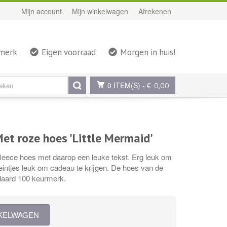
Mijn account
Mijn winkelwagen
Afrekenen
rmerk
Eigen voorraad
Morgen in huis!
0 ITEM(S)
-
€ 0,00
et roze hoes 'Little Mermaid'
 fleece hoes met daarop een leuke tekst. Erg leuk om
eintjes leuk om cadeau te krijgen. De hoes van de
daard 100 keurmerk.
NKELWAGEN