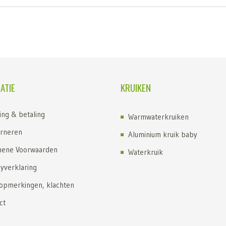
ATIE
KRUIKEN
ing & betaling
Warmwaterkruiken
rneren
Aluminium kruik baby
ene Voorwaarden
Waterkruik
cyverklaring
Kruik kopen
 opmerkingen, klachten
Kruiken
ct
Kruik met fleece hoes
Fashy kruik