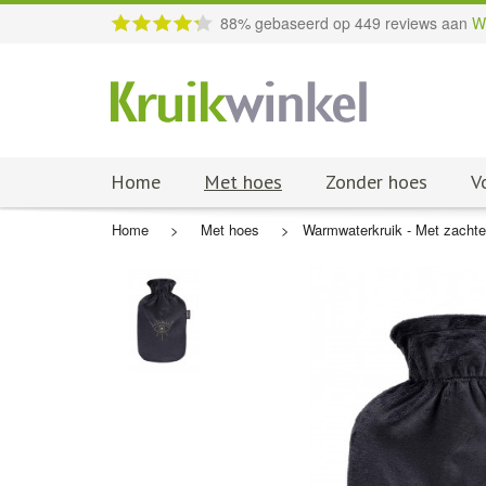
88
% gebaseerd op
449
reviews aan
W
Home
Met hoes
Zonder hoes
V
Home
>
Met hoes
>
Warmwaterkruik - Met zachte