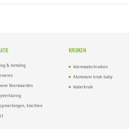
ATIE
KRUIKEN
ing & betaling
Warmwaterkruiken
rneren
Aluminium kruik baby
ene Voorwaarden
Waterkruik
cyverklaring
Kruik kopen
 opmerkingen, klachten
Kruiken
ct
Kruik met fleece hoes
Fashy kruik