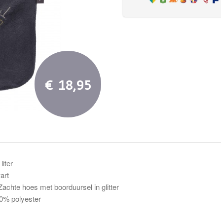
€ 18,95
liter
art
: Zachte hoes met boorduursel in glitter
0% polyester