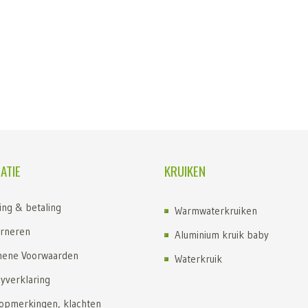
ATIE
KRUIKEN
ing & betaling
Warmwaterkruiken
rneren
Aluminium kruik baby
ene Voorwaarden
Waterkruik
cyverklaring
Kruik kopen
 opmerkingen, klachten
Kruiken