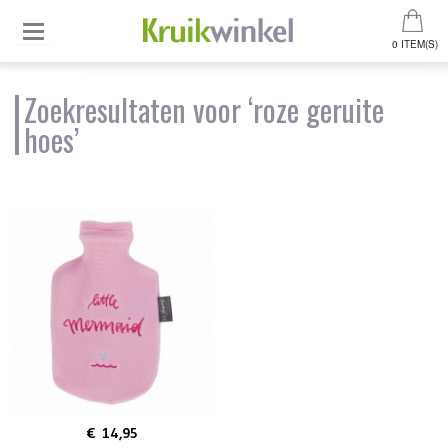
0 ITEM(S)
Zoekresultaten voor ‘roze geruite
hoes’
€ 14,95