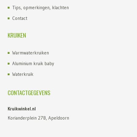
Tips, opmerkingen, klachten
Contact
KRUIKEN
Warmwaterkruiken
Aluminium kruik baby
Waterkruik
Kruik kopen
CONTACTGEGEVENS
Kruiken
Kruik met fleece hoes
Kruikwinkel.nl
Fashy kruik
Korianderplein 27B, Apeldoorn
Waterkruik kopen