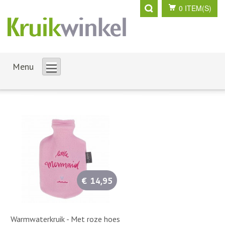
0 ITEM(S)
Menu
€ 14,95
Warmwaterkruik - Met roze hoes